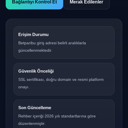
Bağlantıyı Kontrol Et
Merak Edilenler
Erişim Durumu
Betparibu giriş adresi belirli aralıklarla
güncellenmektedir.
Güvenlik Önceliği
SSL sertifikası, doğru domain ve resmi platform
onayı.
Son Güncelleme
Rehber içeriği 2026 yılı standartlarına göre
düzenlenmiştir.