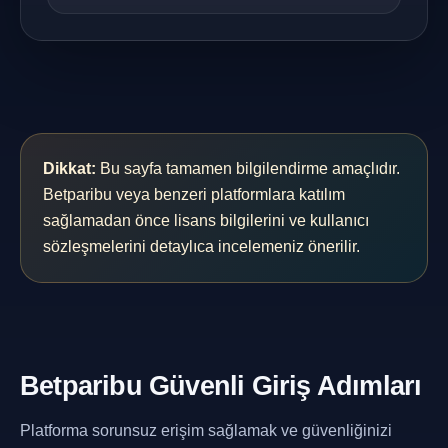
Dikkat:
Bu sayfa tamamen bilgilendirme amaçlıdır.
Betparibu veya benzeri platformlara katılım
sağlamadan önce lisans bilgilerini ve kullanıcı
sözleşmelerini detaylıca incelemeniz önerilir.
Betparibu Güvenli Giriş Adımları
Platforma sorunsuz erişim sağlamak ve güvenliğinizi