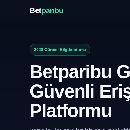
Bet
paribu
2026 Güncel Bilgilendirme
Betparibu G
Güvenli Eri
Platformu