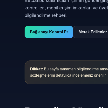
Betparibu kullanıcıları için en güncel giriş
kontrolleri, mobil erişim imkanları ve üye
bilgilendirme rehberi.
Bağlantıyı Kontrol Et
Merak Edilenler
Dikkat:
Bu sayfa tamamen bilgilendirme amaçlıd
sözleşmelerini detaylıca incelemeniz önerilir.