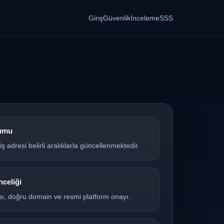
Giriş
Güvenlik
İnceleme
SSS
rumu
iş adresi belirli aralıklarla güncellenmektedir.
celiği
ası, doğru domain ve resmi platform onayı.