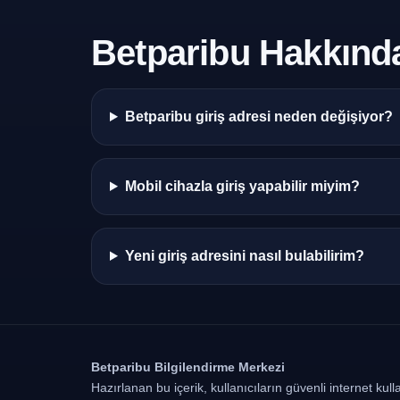
Betparibu Hakkınd
Betparibu giriş adresi neden değişiyor?
Mobil cihazla giriş yapabilir miyim?
Yeni giriş adresini nasıl bulabilirim?
Betparibu Bilgilendirme Merkezi
Hazırlanan bu içerik, kullanıcıların güvenli internet k