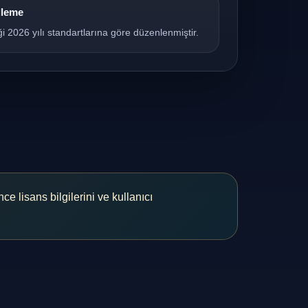
lleme
i 2026 yılı standartlarına göre düzenlenmiştir.
 lisans bilgilerini ve kullanıcı