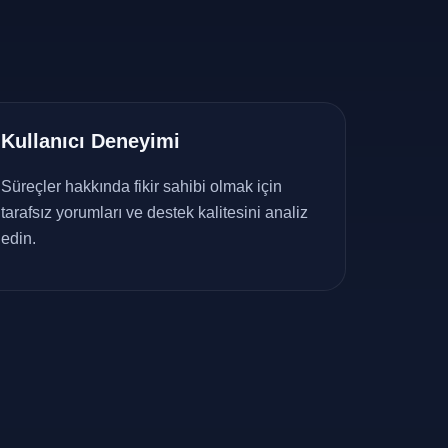
Kullanıcı Deneyimi
Süreçler hakkında fikir sahibi olmak için
tarafsız yorumları ve destek kalitesini analiz
edin.