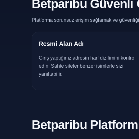
Betparibu Güvenli 
Platforma sorunsuz erişim sağlamak ve güvenliği
Resmi Alan Adı
Giriş yaptığınız adresin harf dizilimini kontrol
edin. Sahte siteler benzer isimlerle sizi
yanıltabilir.
Betparibu Platform