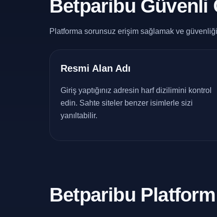
Betparibu Güvenli 
Platforma sorunsuz erişim sağlamak ve güvenliği
Resmi Alan Adı
Giriş yaptığınız adresin harf dizilimini kontrol
edin. Sahte siteler benzer isimlerle sizi
yanıltabilir.
Betparibu Platform