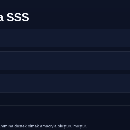
a SSS
ullanımına destek olmak amacıyla oluşturulmuştur.