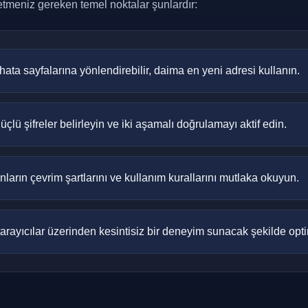
meniz gereken temel noktalar şunlardır:
 hata sayfalarına yönlendirebilir, daima en yeni adresi kullanın.
çlü şifreler belirleyin ve iki aşamalı doğrulamayı aktif edin.
rın çevrim şartlarını ve kullanım kurallarını mutlaka okuyun.
arayıcılar üzerinden kesintisiz bir deneyim sunacak şekilde optim