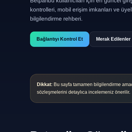
Betparibu kullanıcıları için en güncel giriş
kontrolleri, mobil erişim imkanları ve üye
bilgilendirme rehberi.
Bağlantıyı Kontrol Et
Merak Edilenler
Dikkat:
Bu sayfa tamamen bilgilendirme amaçlıd
sözleşmelerini detaylıca incelemeniz önerilir.