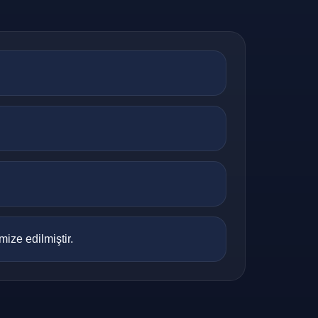
ize edilmiştir.