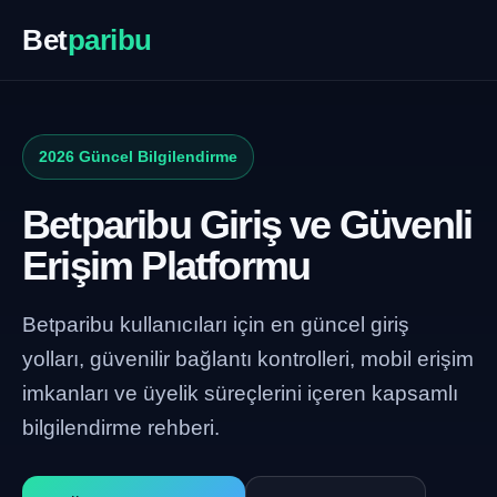
Bet
paribu
2026 Güncel Bilgilendirme
Betparibu Giriş ve Güvenli
Erişim Platformu
Betparibu kullanıcıları için en güncel giriş
yolları, güvenilir bağlantı kontrolleri, mobil erişim
imkanları ve üyelik süreçlerini içeren kapsamlı
bilgilendirme rehberi.