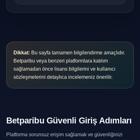
Dikkat:
Bu sayfa tamamen bilgilendirme amaçlıdır.
Betparibu veya benzeri platformlara katılım
sağlamadan önce lisans bilgilerini ve kullanıcı
sözleşmelerini detaylıca incelemeniz önerilir.
Betparibu Güvenli Giriş Adımları
Platforma sorunsuz erişim sağlamak ve güvenliğinizi