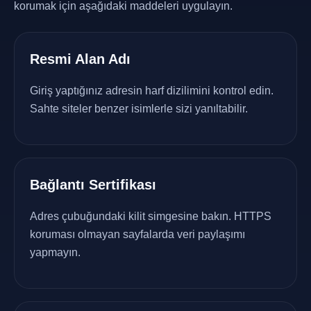
korumak için aşağıdaki maddeleri uygulayın.
Resmi Alan Adı
Giriş yaptığınız adresin harf dizilimini kontrol edin.
Sahte siteler benzer isimlerle sizi yanıltabilir.
Bağlantı Sertifikası
Adres çubuğundaki kilit simgesine bakın. HTTPS
koruması olmayan sayfalarda veri paylaşımı
yapmayın.